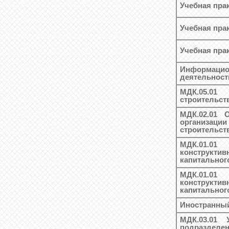
Учебная пра
Учебная пра
Учебная пра
Информаци
деятельност
МДК.05.01
строительст
МДК.02.01 
организаци
строительст
МДК.01.01
конструкт
капитальног
МДК.01.01
конструкт
капитальног
Иностранный
МДК.03.01 
подразделе