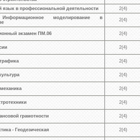
 язык в профессиональной деятельности
2(4)
 Информационное моделирование в
2(4)
ве
онный экзамен ПМ.06
2(4)
сии
2(4)
графика
2(4)
культура
2(4)
 механика
2(4)
тротехники
2(4)
нсовой грамотности
2(4)
тика - Геодезическая
2(4)