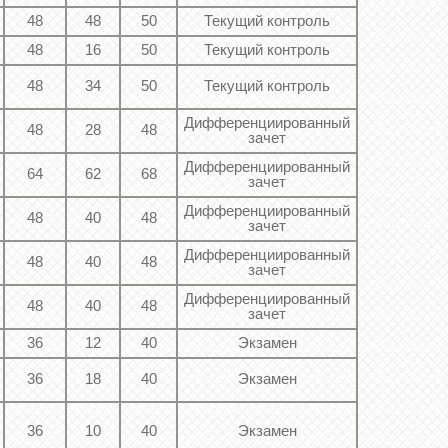
48
48
50
Текущий контроль
48
16
50
Текущий контроль
48
34
50
Текущий контроль
Дифференциированный
48
28
48
зачет
Дифференциированный
64
62
68
зачет
Дифференциированный
48
40
48
зачет
Дифференциированный
48
40
48
зачет
Дифференциированный
48
40
48
зачет
36
12
40
Экзамен
36
18
40
Экзамен
36
10
40
Экзамен