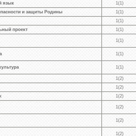
й язык
1(1)
пасности и защиты Родины
1(1)
1(1)
ьный проект
1(1)
1(1)
а
1(1)
культура
1(1)
1(2)
1(2)
к
1(2)
1(2)
1(2)
1(2)