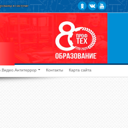
рованы в системе
.Видео.Антитеррор
Контакты
Карта сайта
014
014