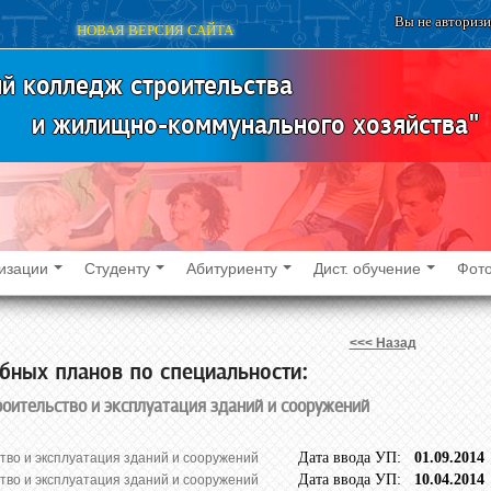
Вы не авторизи
НОВАЯ ВЕРСИЯ САЙТА
й колледж строительства
и жилищно-коммунального хозяйства"
изации
Студенту
Абитуриенту
Дист. обучение
Фото
<<< Назад
бных планов по специальности:
оительство и эксплуатация зданий и сооружений
Дата ввода УП:
01.09.2
тво и эксплуатация зданий и сооружений
Дата ввода УП:
10.04.2
тво и эксплуатация зданий и сооружений