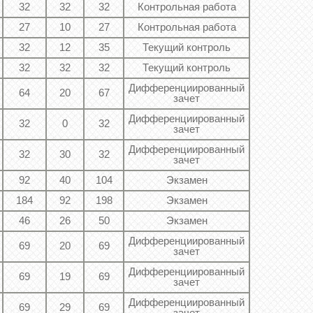
32
32
32
Контрольная работа
27
10
27
Контрольная работа
32
12
35
Текущий контроль
32
32
32
Текущий контроль
Дифференциированный
64
20
67
зачет
Дифференциированный
32
0
32
зачет
Дифференциированный
32
30
32
зачет
92
40
104
Экзамен
184
92
198
Экзамен
46
26
50
Экзамен
Дифференциированный
69
20
69
зачет
Дифференциированный
69
19
69
зачет
Дифференциированный
69
29
69