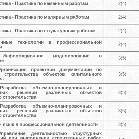
ктика - Практика по каменным работам
2(4)
ктика - Практика по малярным работам
2(4)
ктика - Практика по штукатурным работам
2(4)
онные технологии в профессиональной
2(4)
и
 Информационное моделирование в
3(5)
ве
Организация проектной документации по
и строительства объектов капитального
3(5)
ва
 Разработка объемно-планировочных и
ивных решений различных объектов
3(5)
о строительства
 Разработка объемно-планировочных и
ивных решений различных объектов
3(5)
о строительства
 язык в профессиональной деятельности
3(5)
Управление деятельностью структурных
ний при выполнении строительных работ,