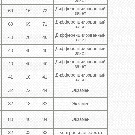
зачет
Дифференциированный
69
16
73
зачет
Дифференциированный
69
69
71
зачет
Дифференциированный
40
20
40
зачет
Дифференциированный
40
40
40
зачет
Дифференциированный
40
40
40
зачет
Дифференциированный
41
10
41
зачет
32
22
44
Экзамен
32
18
32
Экзамен
80
40
94
Экзамен
32
32
32
Контрольная работа