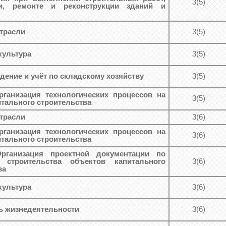
3(5)
ии, ремонте и реконструкции зданий и
трасли
3(5)
культура
3(5)
дение и учёт по складскому хозяйству
3(5)
рганизация технологических процессов на
3(5)
итального строительства
трасли
3(6)
рганизация технологических процессов на
3(6)
итального строительства
Организация проектной документации по
и строительства объектов капитального
3(6)
ва
культура
3(6)
ь жизнедеятельности
3(6)