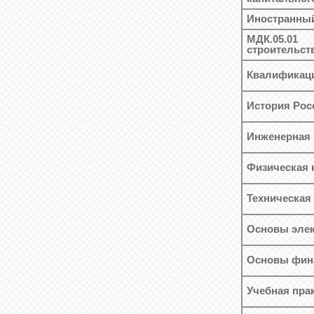
Иностранный
МДК.05.01
строительст
Квалификаци
История Рос
Инженерная 
Физическая 
Техническая
Основы элек
Основы фина
Учебная прак