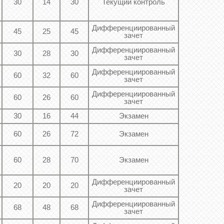
30
14
30
Текущий контроль
Дифференциированный
45
25
45
зачет
Дифференциированный
30
28
30
зачет
Дифференциированный
60
32
60
зачет
Дифференциированный
60
26
60
зачет
30
16
44
Экзамен
60
26
72
Экзамен
60
28
70
Экзамен
Дифференциированный
20
20
20
зачет
Дифференциированный
68
48
68
зачет