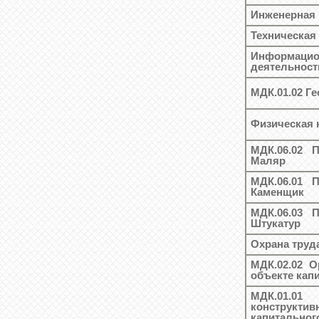
Инженерная 
Техническая
Информаци
деятельност
МДК.01.02 Г
Физическая 
МДК.06.02 
Маляр
МДК.06.01 
Каменщик
МДК.06.03 
Штукатур
Охрана труд
МДК.02.02 О
объекте кап
МДК.01.01
конструкт
капитальног