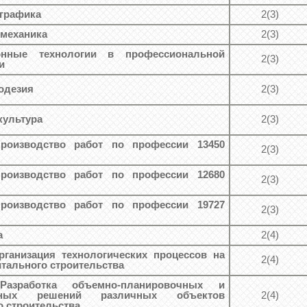
графика
2(3)
 механика
2(3)
онные технологии в профессиональной
2(3)
и
еодезия
2(3)
культура
2(3)
Производство работ по профессии 13450
2(3)
Производство работ по профессии 12680
2(3)
Производство работ по профессии 19727
2(3)
а
2(4)
рганизация технологических процессов на
2(4)
итального строительства
 Разработка объемно-планировочных и
ивных решений различных объектов
2(4)
о строительства