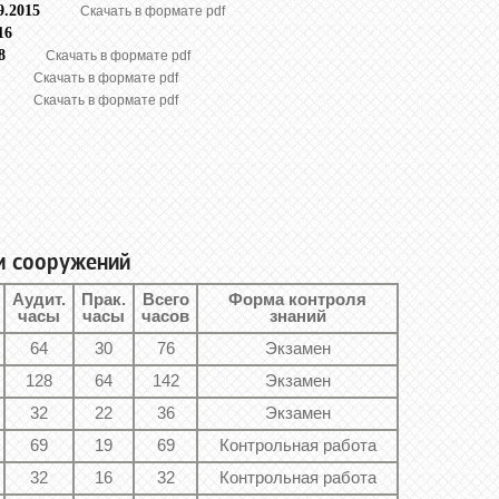
09.2015
Скачать в формате pdf
.2016
2018
Скачать в формате pdf
020
Скачать в формате pdf
020
Скачать в формате pdf
021
023
024
026
025
и сооружений
Аудит.
Прак.
Всего
Форма контроля
часы
часы
часов
знаний
64
30
76
Экзамен
128
64
142
Экзамен
32
22
36
Экзамен
69
19
69
Контрольная работа
32
16
32
Контрольная работа