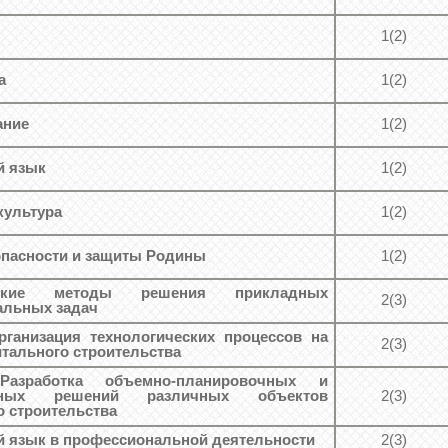
1(2)
а
1(2)
ание
1(2)
й язык
1(2)
культура
1(2)
пасности и защиты Родины
1(2)
еские методы решения прикладных
2(3)
альных задач
рганизация технологических процессов на
2(3)
итального строительства
 Разработка объемно-планировочных и
ивных решений различных объектов
2(3)
о строительства
 язык в профессиональной деятельности
2(3)