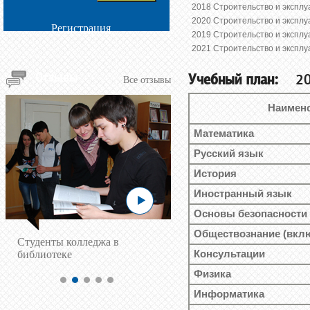
2018 Строительство и эксплу
2020 Строительство и эксплу
Регистрация
2019 Строительство и эксплу
2021 Строительство и эксплу
Отзывы
Учебный план:
2021
Все отзывы
Наимен
Математика
Русский язык
История
Иностранный язык
Основы безопасности
Обществознание (вклю
Cтуденты колледжа в
библиотеке
Консультации
Физика
Информатика